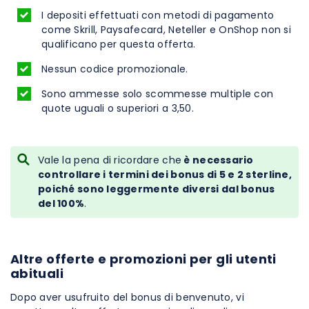
I depositi effettuati con metodi di pagamento
come Skrill, Paysafecard, Neteller e OnShop non si
qualificano per questa offerta.
Nessun codice promozionale.
Sono ammesse solo scommesse multiple con
quote uguali o superiori a 3,50.
Vale la pena di ricordare che
è necessario
controllare i termini dei bonus di 5 e 2 sterline,
poiché sono leggermente diversi dal bonus
del 100%
.
Altre offerte e promozioni per gli utenti
abituali
Dopo aver usufruito del bonus di benvenuto, vi