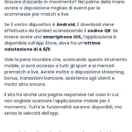
Giocare d’azzardo in movimento? Nel palmo della mano
avrete a disposizione migliaia di eventi per le
scommesse pre-match e live.
Se il vostro dispositivo è
Android
, il download viene
effettuato da Eurobet scansionando il
codice QR
. Se
invece avete uno
smartphone iOS,
l’applicazione è
disponibile sull’App Store, dove ha un
‘ottima
valutazione di 4,6/5
.
Vale la pena ricordare che, scaricando questo strumento
mobile, si avrà accesso a tutti gli sport e ai mercati
prematch e live. Avrete inoltre a disposizione streaming,
bonus, transazioni bancarie, assistenza agli utenti e
molto altro ancora.
Il sito ha anche una pagina responsive nel caso in cui
non vogliate scaricare l’applicazione mobile per il
momento. Tutte le funzionalità saranno disponibili, ma
senza la velocità dell’app.