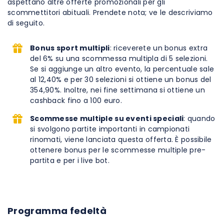
aspettano altre offerte promozionali per gli
scommettitori abituali. Prendete nota; ve le descriviamo
di seguito.
Bonus sport multipli
: riceverete un bonus extra
del 6% su una scommessa multipla di 5 selezioni.
Se si aggiunge un altro evento, la percentuale sale
al 12,40% e per 30 selezioni si ottiene un bonus del
354,90%. Inoltre, nei fine settimana si ottiene un
cashback fino a 100 euro.
Scommesse multiple su eventi speciali
: quando
si svolgono partite importanti in campionati
rinomati, viene lanciata questa offerta. È possibile
ottenere bonus per le scommesse multiple pre-
partita e per i live bot.
Programma fedeltà