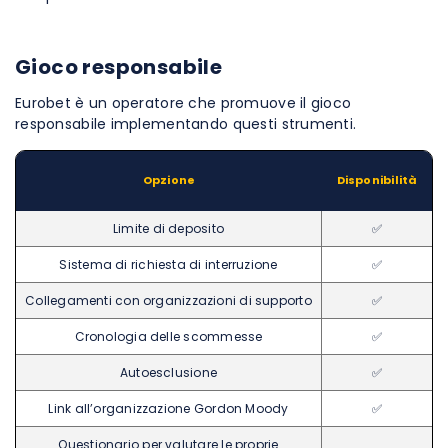
Gioco responsabile
Eurobet è un operatore che promuove il gioco
responsabile implementando questi strumenti.
Opzione
Disponibilità
Limite di deposito
✅
Sistema di richiesta di interruzione
✅
Collegamenti con organizzazioni di supporto
✅
Cronologia delle scommesse
✅
Autoesclusione
✅
Link all’organizzazione Gordon Moody
✅
Questionario per valutare le proprie