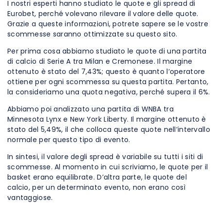
I nostri esperti hanno studiato le quote e gli spread di
Eurobet, perché volevano rilevare il valore delle quote.
Grazie a queste informazioni, potrete sapere se le vostre
scommesse saranno ottimizzate su questo sito.
Per prima cosa abbiamo studiato le quote di una partita
di calcio di Serie A tra Milan e Cremonese. Il margine
ottenuto è stato del 7,43%; questo è quanto l’operatore
ottiene per ogni scommessa su questa partita. Pertanto,
la consideriamo una quota negativa, perché supera il 6%.
Abbiamo poi analizzato una partita di WNBA tra
Minnesota Lynx e New York Liberty. Il margine ottenuto è
stato del 5,49%, il che colloca queste quote nell’intervallo
normale per questo tipo di evento.
In sintesi, il valore degli spread è variabile su tutti i siti di
scommesse. Al momento in cui scriviamo, le quote per il
basket erano equilibrate. D’altra parte, le quote del
calcio, per un determinato evento, non erano così
vantaggiose.