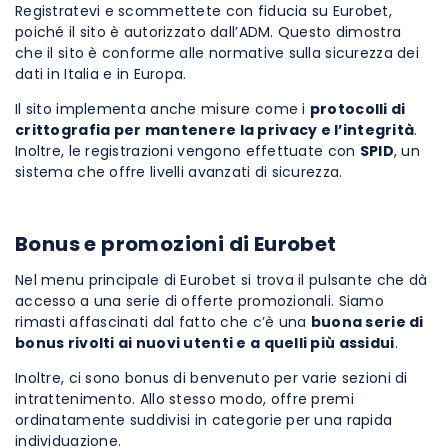
Registratevi e scommettete con fiducia su Eurobet,
poiché il sito è autorizzato dall’ADM. Questo dimostra
che il sito è conforme alle normative sulla sicurezza dei
dati in Italia e in Europa.
Il sito implementa anche misure come i
protocolli di
crittografia per mantenere la privacy e l’integrità
.
Inoltre, le registrazioni vengono effettuate con
SPID
, un
sistema che offre livelli avanzati di sicurezza.
Bonus e promozioni di Eurobet
Nel menu principale di Eurobet si trova il pulsante che dà
accesso a una serie di offerte promozionali. Siamo
rimasti affascinati dal fatto che c’è una
buona serie di
bonus rivolti ai nuovi utenti e a quelli più assidui
.
Inoltre, ci sono bonus di benvenuto per varie sezioni di
intrattenimento. Allo stesso modo, offre premi
ordinatamente suddivisi in categorie per una rapida
individuazione.