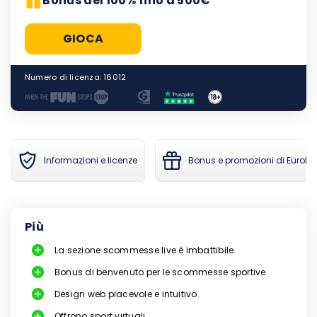
Bonus del 100% fino a 500€
GIOCA
Numero di licenza: 16012
Informazioni e licenze
Bonus e promozioni di Eurobe
Più
La sezione scommesse live è imbattibile.
Bonus di benvenuto per le scommesse sportive.
Design web piacevole e intuitivo.
Offrono sport virtuali.