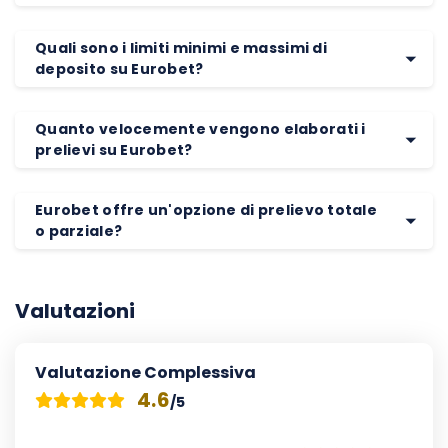
Quali sono i limiti minimi e massimi di
deposito su Eurobet?
Quanto velocemente vengono elaborati i
prelievi su Eurobet?
Eurobet offre un'opzione di prelievo totale
o parziale?
Valutazioni
Valutazione Complessiva
4.6
/5