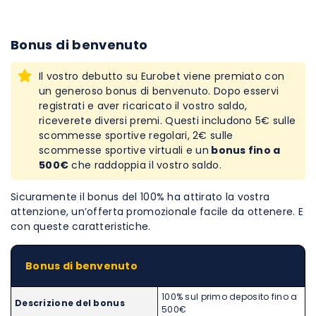
Bonus di benvenuto
Il vostro debutto su Eurobet viene premiato con
un generoso bonus di benvenuto. Dopo esservi
registrati e aver ricaricato il vostro saldo,
riceverete diversi premi. Questi includono 5€ sulle
scommesse sportive regolari, 2€ sulle
scommesse sportive virtuali e un
bonus fino a
500€
che raddoppia il vostro saldo.
Sicuramente il bonus del 100% ha attirato la vostra
attenzione, un’offerta promozionale facile da ottenere. E
con queste caratteristiche.
Bonus di benvenuto
100% sul primo deposito fino a
Descrizione del bonus
500€