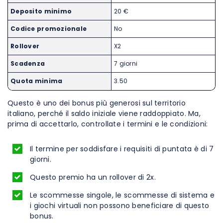
Deposito minimo
20 €
Codice promozionale
No
Rollover
X2
Scadenza
7 giorni
Quota minima
3.50
Questo è uno dei bonus più generosi sul territorio
italiano, perché il saldo iniziale viene raddoppiato. Ma,
prima di accettarlo, controllate i termini e le condizioni:
Il termine per soddisfare i requisiti di puntata è di 7
giorni.
Questo premio ha un rollover di 2x.
Le scommesse singole, le scommesse di sistema e
i giochi virtuali non possono beneficiare di questo
bonus.