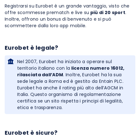
Registrarsi su Eurobet è un grande vantaggio, visto che
offre scommesse prematch e live su
più di 20 sport
.
Inoltre, offrono un bonus di benvenuto e si può
scommettere dalla loro app mobile.
Eurobet è legale?
Nel 2007, Eurobet ha iniziato a operare sul
territorio italiano con la
licenza numero
16012
,
rilasciata dall’ADM
. Inoltre, Eurobet ha la sua
sede legale a Roma ed è gestito da Entain PLC.
Eurobet ha anche il rating più alto dell’AGCM in
Italia. Questo organismo di regolamentazione
certifica se un sito rispetta i principi di legalità,
etica e trasparenza.
Eurobet è sicuro?