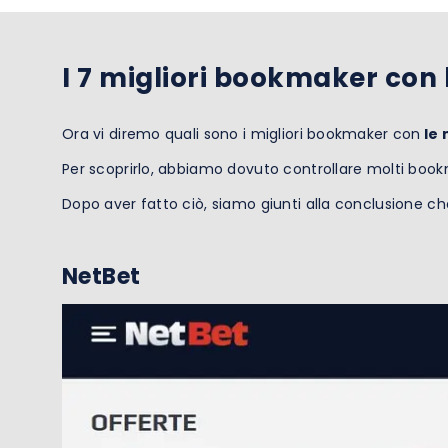
I 7 migliori bookmaker con 
Ora vi diremo quali sono i migliori bookmaker con
le 
Per scoprirlo, abbiamo dovuto controllare molti book
Dopo aver fatto ciò, siamo giunti alla conclusione che
NetBet