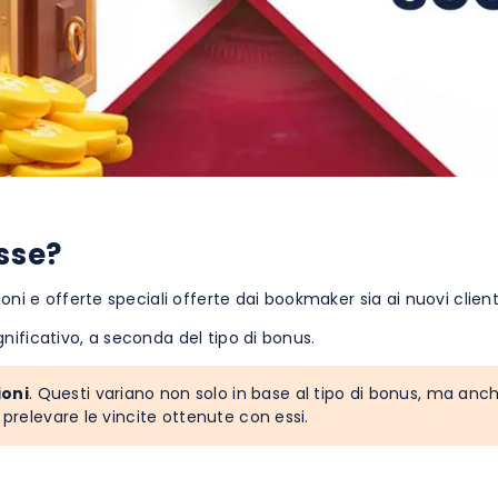
sse?
e offerte speciali offerte dai bookmaker sia ai nuovi clienti 
gnificativo, a seconda del tipo di bonus.
ioni
. Questi variano non solo in base al tipo di bonus, ma anc
 e prelevare le vincite ottenute con essi.