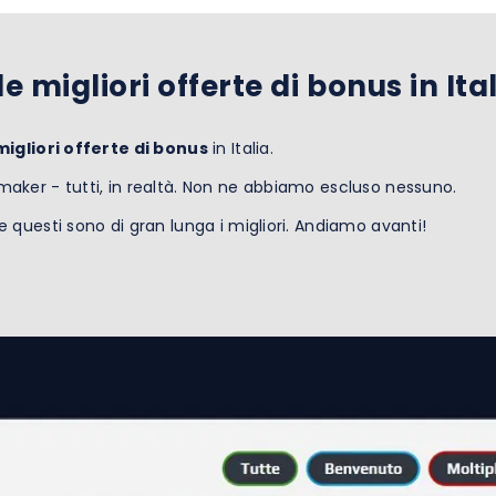
le migliori offerte di bonus in
migliori offerte di bonus
in Italia.
maker - tutti, in realtà. Non ne abbiamo escluso nessuno.
 questi sono di gran lunga i migliori. Andiamo avanti!