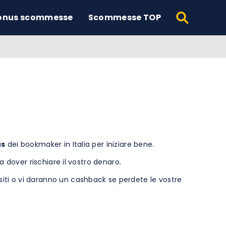
onus scommesse
Scommesse TOP
us
dei bookmaker in Italia per iniziare bene.
a dover rischiare il vostro denaro.
iti o vi daranno un cashback se perdete le vostre