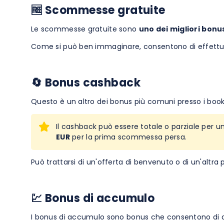
🆓 Scommesse gratuite
Le scommesse gratuite sono
uno dei migliori bonu
Come si può ben immaginare, consentono di effettuare
🔄 Bonus cashback
Questo è un altro dei bonus più comuni presso i book
Il cashback può essere totale o parziale per
EUR
per la prima scommessa persa.
Può trattarsi di un'offerta di benvenuto o di un'alt
💹 Bonus di accumulo
I bonus di accumulo sono bonus che consentono di 