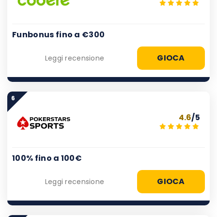
Funbonus fino a €300
GIOCA
Leggi recensione
6
4.6
/5
100% fino a 100€
GIOCA
Leggi recensione