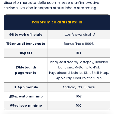
discreto mercato delle scommesse e un'innovativa
sezione live che incorpora statistiche e streaming.
Panoramica di Sisal Italia
🌐
Sito web ufficiale
https://www.sisal.it/
👋
Bonus di benvenuto
Bonus fino a 800€
⚽️
Sport
15+
Visa/Mastercard/Postepay, Bonifico
💳
Metodi di
bancario, MyBank, PayPal,
pagamento
Paysafecard, Neteller, Skril, Skrill 1-tap,
Apple Pay, Sisal Point of Sale
📱 App mobile
Android, iOS, Huawei
💰
Deposito minimo
10€
💸
Prelievo minimo
10€