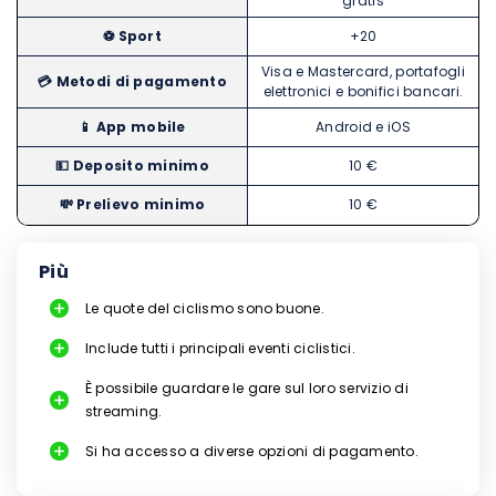
gratis
⚽️ Sport
+20
Visa e Mastercard, portafogli
💳 Metodi di pagamento
elettronici e bonifici bancari.
📱 App mobile
Android e iOS
💵 Deposito minimo
10 €
💸 Prelievo minimo
10 €
Più
Le quote del ciclismo sono buone.
Include tutti i principali eventi ciclistici.
È possibile guardare le gare sul loro servizio di
streaming.
Si ha accesso a diverse opzioni di pagamento.