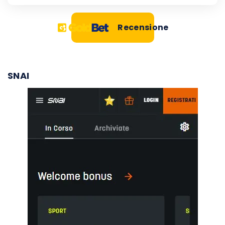
Recensione
SNAI