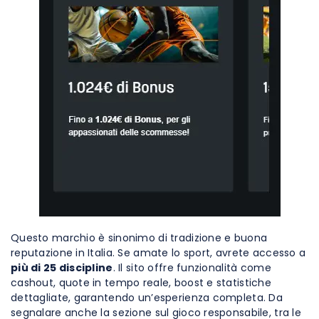
Questo marchio è sinonimo di tradizione e buona
reputazione in Italia. Se amate lo sport, avrete accesso a
più di 25 discipline
. Il sito offre funzionalità come
cashout, quote in tempo reale, boost e statistiche
dettagliate, garantendo un’esperienza completa. Da
segnalare anche la sezione sul gioco responsabile, tra le