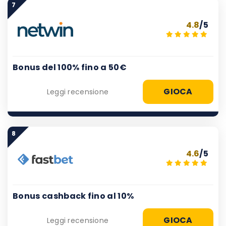
7
4.8
/5
Bonus del 100% fino a 50€
GIOCA
Leggi recensione
8
4.6
/5
Bonus cashback fino al 10%
GIOCA
Leggi recensione