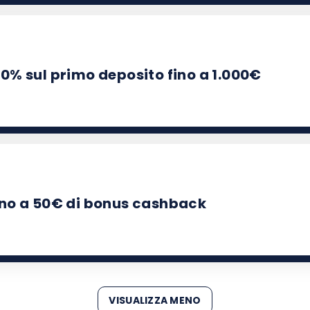
00% sul primo deposito fino a 1.000€
ino a 50€ di bonus cashback
VISUALIZZA MENO