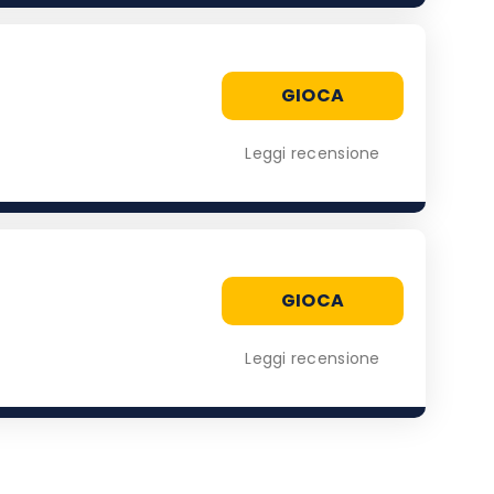
GIOCA
Leggi recensione
GIOCA
Leggi recensione