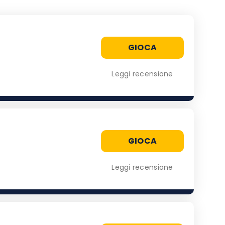
GIOCA
Leggi recensione
GIOCA
Leggi recensione