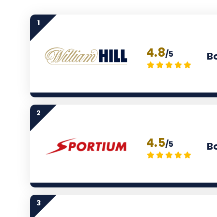
1
4.8
/5
B
2
4.5
/5
B
3