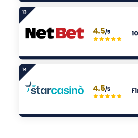
13
4.5
/5
1
14
4.5
/5
F