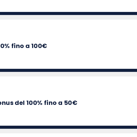
00% fino a 100€
onus del 100% fino a 50€