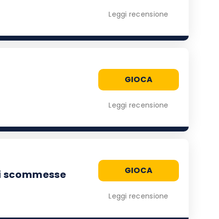
Leggi recensione
GIOCA
Leggi recensione
GIOCA
di scommesse
Leggi recensione