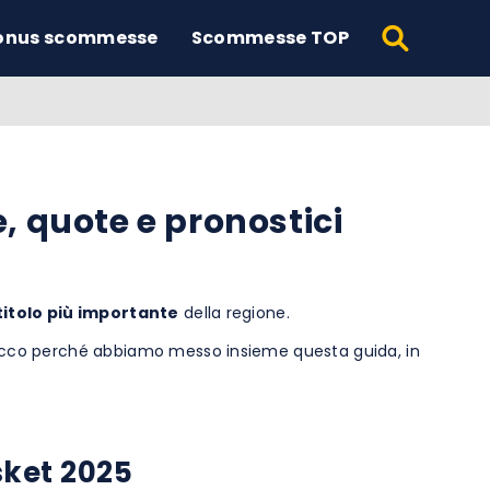
onus scommesse
Scommesse TOP
 quote e pronostici
titolo più importante
della regione.
 Ecco perché abbiamo messo insieme questa guida, in
sket 2025