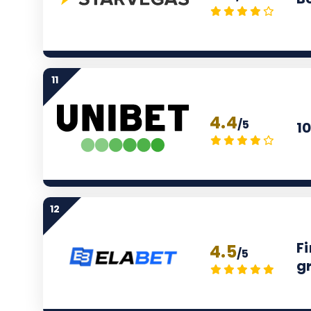
11
4.4
/5
1
12
F
4.5
/5
g