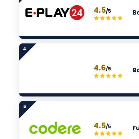
4.5
/5
B
4
4.6
/5
B
5
4.5
/5
F