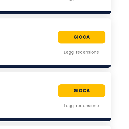
GIOCA
Leggi recensione
GIOCA
Leggi recensione