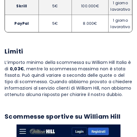
1 giorno
Skrill
5€
100.000€
lavorativo
1 giorno
PayPal
5€
8.000€
lavorativo
Limiti
L’importo minimo della scommessa su William Hill Italia è
di
0,03€
, mentre la scommessa massima non è stata
fissata. Può quindi variare a seconda delle quote o del
tipo di scommessa. Quando abbiamo provato a chiedere
informazioni al servizio clienti di William Hill, non abbiamo
ottenuto alcuna risposta per chiarire il nostro dubbio.
Scommesse sportive su William Hill