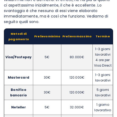
ci aspettassimo inizialmente, il che è eccellente. Lo
svantaggio è che nessuno di essi viene elaborato
immediatamente, ma è così che funziona. Vediamo di
seguito quali sono.
Metodi di
Prelievominimo
Prelievomassimo
Termine
pagamento
1-3 giorni
lavorativi
Visa/Postepay
5€
80.000€
4 ore per
Visa Direct
1-3 giorni
Mastercard
30€
120.000€
lavorativi
Bonifico
5 giorni
30€
120.000€
bancario
lavorativi
1 giorno
Neteller
5€
32.000€
lavorativo