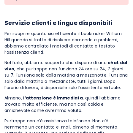
Servizio clienti e lingue disponibili
Per scoprire quanto sia efficiente il bookmaker William
Hill quando si tratta di risolvere domande e problemi,
abbiamo controllato i metodi di contatto e testato
l’assistenza clienti.
Nel farlo, abbiamo scoperto che dispone di una
chat dal
vivo
, che purtroppo non funziona 24 ore su 24, 7 giorni
su 7. Funziona solo dalla mattina a mezzanotte. Funziona
solo dalla mattina a mezzanotte, tutti i giorni. Dopo
l’orario di lavoro, è disponibile solo l’assistente virtuale.
Almeno,
l’attenzione è immediata
, quindi l’abbiamo
trovata molto efficiente, ma non così calda e
amichevole come avremmo voluto.
Purtroppo non c’è assistenza telefonica. Non c’è
nemmeno un contatto e-mail, almeno al momento.