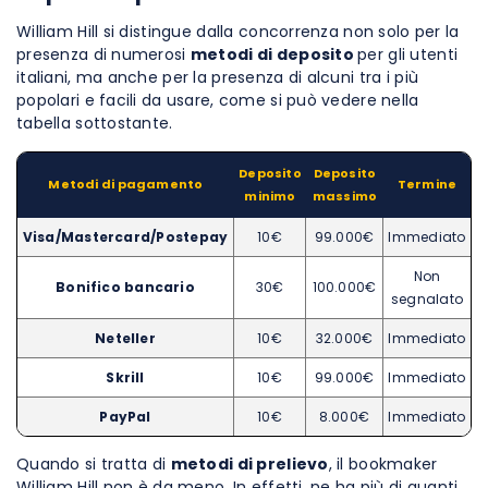
William Hill si distingue dalla concorrenza non solo per la
presenza di numerosi
metodi di deposito
per gli utenti
italiani, ma anche per la presenza di alcuni tra i più
popolari e facili da usare, come si può vedere nella
tabella sottostante.
Deposito
Deposito
Metodi di pagamento
Termine
minimo
massimo
Visa/Mastercard/Postepay
10€
99.000€
Immediato
Non
Bonifico bancario
30€
100.000€
segnalato
Neteller
10€
32.000€
Immediato
Skrill
10€
99.000€
Immediato
PayPal
10€
8.000€
Immediato
Quando si tratta di
metodi di prelievo
, il bookmaker
William Hill non è da meno. In effetti, ne ha più di quanti