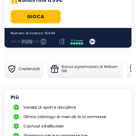
Bonus fino a 55€
GIOCA
Numero di licenza: 16044
Bonus e promozioni di William
Credenziali
Hill
Più
Varietà di sport e discipline
Ottimo catalogo di mercati di scommesse
Cashout e BetBuilder
Streaming per le scommesse live