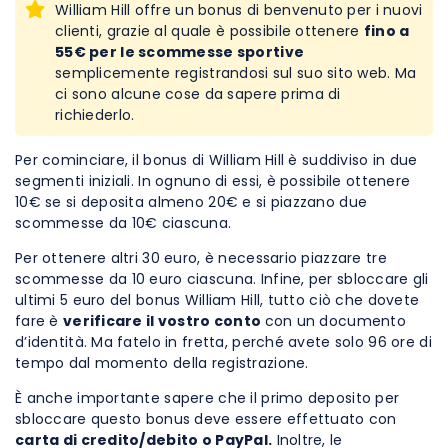
William Hill offre un bonus di benvenuto per i nuovi
clienti, grazie al quale è possibile ottenere
fino a
55€ per le scommesse sportive
semplicemente registrandosi sul suo sito web. Ma
ci sono alcune cose da sapere prima di
richiederlo.
Per cominciare, il bonus di William Hill è suddiviso in due
segmenti iniziali. In ognuno di essi, è possibile ottenere
10€ se si deposita almeno 20€ e si piazzano due
scommesse da 10€ ciascuna.
Per ottenere altri 30 euro, è necessario piazzare tre
scommesse da 10 euro ciascuna. Infine, per sbloccare gli
ultimi 5 euro del bonus William Hill, tutto ciò che dovete
fare è
verificare il vostro conto
con un documento
d’identità. Ma fatelo in fretta, perché avete solo 96 ore di
tempo dal momento della registrazione.
È anche importante sapere che il primo deposito per
sbloccare questo bonus deve essere effettuato con
carta di credito/debito o PayPal.
Inoltre, le