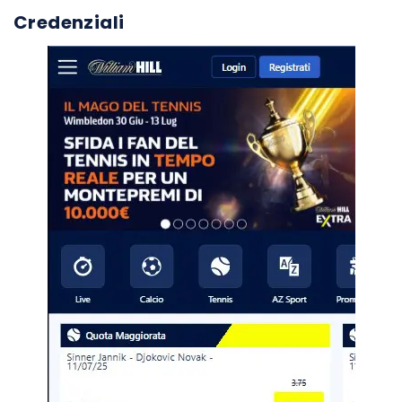
Credenziali