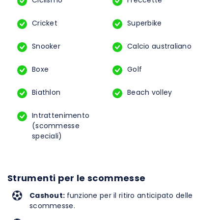
Ciclismo
Freccette
Cricket
Superbike
Snooker
Calcio australiano
Boxe
Golf
Biathlon
Beach volley
Intrattenimento
(scommesse
speciali)
Strumenti per le scommesse
Cashout:
funzione per il ritiro anticipato delle
scommesse.