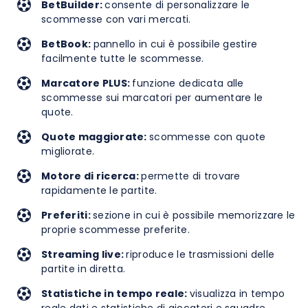
BetBuilder:
consente di personalizzare le
scommesse con vari mercati.
BetBook:
pannello in cui è possibile gestire
facilmente tutte le scommesse.
Marcatore PLUS:
funzione dedicata alle
scommesse sui marcatori per aumentare le
quote.
Quote maggiorate:
scommesse con quote
migliorate.
Motore di ricerca:
permette di trovare
rapidamente le partite.
Preferiti:
sezione in cui è possibile memorizzare le
proprie scommesse preferite.
Streaming live:
riproduce le trasmissioni delle
partite in diretta.
Statistiche in tempo reale:
visualizza in tempo