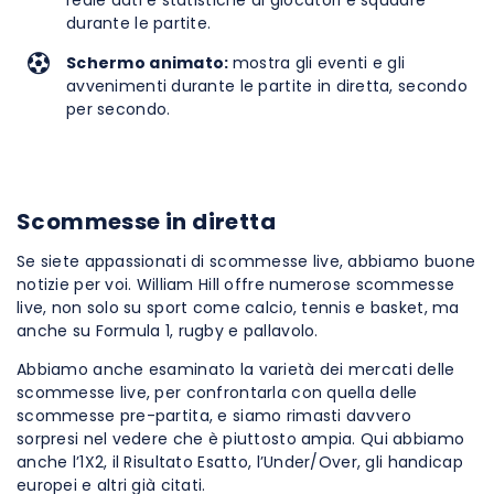
reale dati e statistiche di giocatori e squadre
durante le partite.
Schermo animato:
mostra gli eventi e gli
avvenimenti durante le partite in diretta, secondo
per secondo.
Scommesse in diretta
Se siete appassionati di scommesse live, abbiamo buone
notizie per voi. William Hill offre numerose scommesse
live, non solo su sport come calcio, tennis e basket, ma
anche su Formula 1, rugby e pallavolo.
Abbiamo anche esaminato la varietà dei mercati delle
scommesse live, per confrontarla con quella delle
scommesse pre-partita, e siamo rimasti davvero
sorpresi nel vedere che è piuttosto ampia. Qui abbiamo
anche l’1X2, il Risultato Esatto, l’Under/Over, gli handicap
europei e altri già citati.