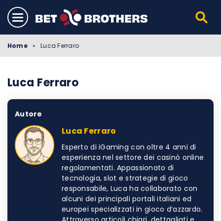
Home
»
Luca Ferraro
Luca Ferraro
Autore
Luca Ferraro
Esperto di iGaming con oltre 4 anni di
esperienza nel settore dei casinò online
regolamentati. Appassionato di
tecnologia, slot e strategie di gioco
responsabile, Luca ha collaborato con
alcuni dei principali portali italiani ed
europei specializzati in gioco d’azzardo.
Attraverso articoli chiari, dettagliati e