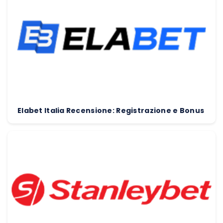
Elabet Italia Recensione: Registrazione e Bonus