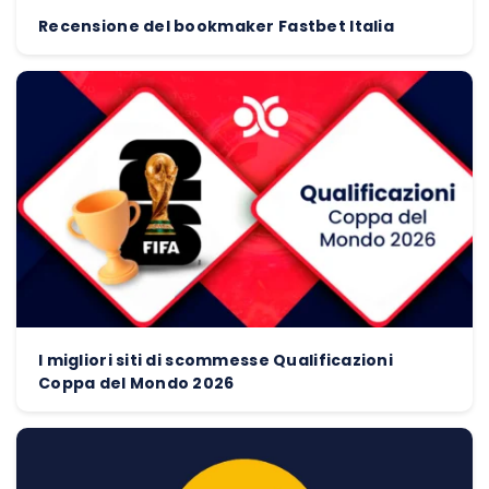
Recensione del bookmaker Fastbet Italia
I migliori siti di scommesse Qualificazioni
Coppa del Mondo 2026