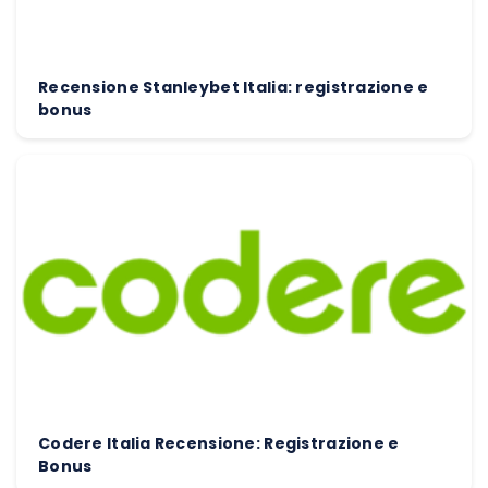
Recensione Stanleybet Italia: registrazione e
bonus
Codere Italia Recensione: Registrazione e
Bonus