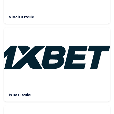
Vincitu Italia
1xBet Italia