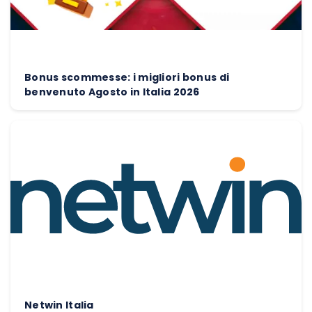
Bonus scommesse: i migliori bonus di
benvenuto Agosto in Italia 2026
Netwin Italia