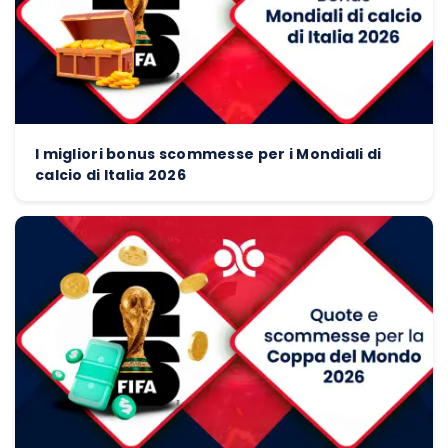
I migliori bonus scommesse per i Mondiali di
calcio di Italia 2026