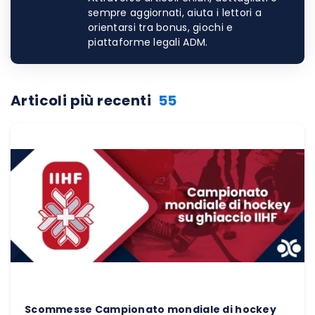
sempre aggiornati, aiuta i lettori a
orientarsi tra bonus, giochi e
piattaforme legali ADM.
Articoli più recenti
55
Scommesse Campionato mondiale di hockey