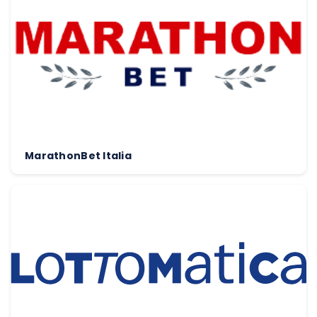
MarathonBet Italia