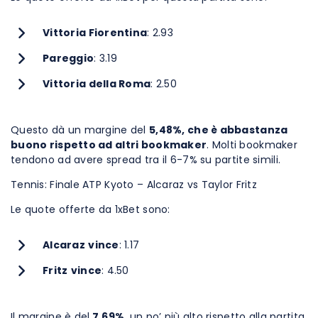
Vittoria Fiorentina
: 2.93
Pareggio
: 3.19
Vittoria della Roma
: 2.50
Questo dà un margine del
5,48%, che è abbastanza
buono rispetto ad altri bookmaker
. Molti bookmaker
tendono ad avere spread tra il 6-7% su partite simili.
Tennis: Finale ATP Kyoto – Alcaraz vs Taylor Fritz
Le quote offerte da 1xBet sono:
Alcaraz
vince
: 1.17
Fritz
vince
: 4.50
Il margine è del
7,69%
, un po’ più alto rispetto alla partita