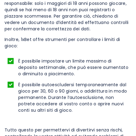
responsabile: solo i maggiori di 18 anni possono giocare,
quindi se hai meno di 18 anni non puoi registrarti o
piazzare scommesse. Per garantire ciò, chiedono di
vedere un documento d’identità ed effettuano controlli
per confermare la correttezza dei dati.
Inoltre, 1xBet offre strumenti per controllare i limiti di
gioco:
È possibile impostare un limite massimo di
deposito settimanale, che può essere aumentato
o diminuito a piacimento.
È possibile autoescludersi temporaneamente dal
gioco per 30, 60 o 90 giorni, o addirittura in modo
permanente. Durante l’autoesclusione, non
potrete accedere al vostro conto o aprire nuovi
conti su altri siti di gioco.
Tutto questo per permettervi di divertirvi senza rischi,