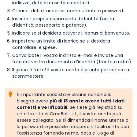
indirizzo, data di nascita e contatti.
Creare i dati di accesso: nome utente e password.
Inserire il proprio documento d’identità (carta
d’identità, passaporto o patente).
Indicare se si desidera attivare il bonus di benvenuto.
Impostare un limite di ricarica se si desidera
controllare le spese.
Convalidate il vostro indirizzo e-mail e inviate una
foto del vostro documento d’identità (fronte e retro).
Il gioco è fatto! Il vostro conto è pronto per iniziare a
scommettere.
È importante soddisfare alcune condizioni:
bisogna avere
più di 18 anni e avere tutti i dati
corretti e verificabili
. Se siete già registrati su
un altro sito di CmoBet s.r.l., il vostro conto può
essere collegato. Se si dimentica il nome utente o
la password, è possibile recuperarli facilmente con
l’assistenza fornendo nome, data e luogo di