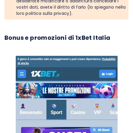
desiderate modificare o addirittura cancellare i
vostri dati, avete il diritto di farlo (lo spiegano nella
loro politica sulla privacy).
Bonus e promozioni di 1xBet Italia