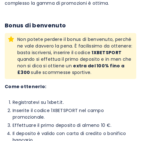
complesso la gamma di promozioni è ottima.
Bonus di benvenuto
Non potete perdere il bonus di benvenuto, perché
ne vale davvero la pena. È facilissimo da ottenere:
basta iscriversi, inserire il codice
1XBETSPORT
quando si effettua il primo deposito e in men che
non si dica si ottiene un
extra del 100% fino a
£300
sulle scommesse sportive.
Come ottenerlo:
Registratevi su 1xbet.it.
Inserite il codice 1XBETSPORT nel campo
promozionale.
Effettuare il primo deposito di almeno 10 €.
Il deposito è valido con carta di credito o bonifico
bancario.