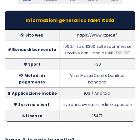
Informazioni generali su 1xBet Italia
🌎
Sito web
https://www.1xbet.it/
100% fino a £300 sulle scommesse
💰 Bonus di benvenuto
sportive con il codice 1XBETSPORT
⚽️ Sport
+30
💳 Metodi di
Visa, MasterCard e bonifico
pagamento
bancario
📱 Applicazione mobile
iOS / Android
💬 Servizio clienti
Live chat, e-mail e indirizzo postale
⚠️
Licenza
15471