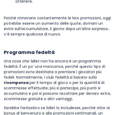
ottenere.
Poiché rinnovano costantemente le loro promozioni, oggi
potrebbe essere un aumento delle quote, domani un
extra sull’accumulatore, il giorno dopo un’altra sorpresa…
c’è sempre qualcosa di nuovo.
Programma fedeltà
Una cosa che 1xBet non ha ancora è un programma
fedeltà. È un po’ una mancanza, perché questo tipo di
promozioni sono destinate a premiare i giocatori più
fedeli. Normalmente, i club fedeltà si basano sulla
ricompensa
per il tempo di gioco o per la quantità di
scommesse effettuate; più si partecipa, più punti si
accumulano e poi si possono riscattare per denaro extra,
scommesse gratuite o altri vantaggi.
Sarebbe fantastico se 1xBet lo includesse, perché oltre ai
bonus di benvenuto e alle promozioni settimanali, un