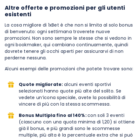
Altre offerte e promozioni per gli utenti
esistenti
La cosa migliore di 1xBet è che non si limita al solo bonus
di benvenuto: ogni settimana troverete nuove
promozioni. Non sono sempre le stesse che si vedono in
ogni bookmaker, qui cambiano continuamente, quindi
dovrete tenere gli occhi aperti per assicurarvi di non
perderne nessuna.
Alcuni esempi delle promozioni che potete trovare sono:
Quote migliorate:
alcuni eventi sportivi
selezionati hanno quote più alte del solito. Se
vedete un’icona speciale, avete la possibilità di
vincere di più con la stessa scommessa.
Bonus Multipla fino al 140%:
con soli 3 eventi
(ciascuno con una quota minima di 1,20) si ottiene
già il bonus, e più grandi sono le scommesse
multiple, più alta è la percentuale extra che si può