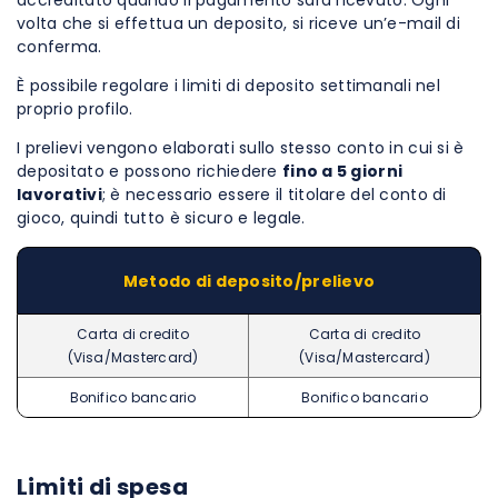
accreditato quando il pagamento sarà ricevuto. Ogni
volta che si effettua un deposito, si riceve un’e-mail di
conferma.
È possibile regolare i limiti di deposito settimanali nel
proprio profilo.
I prelievi vengono elaborati sullo stesso conto in cui si è
depositato e possono richiedere
fino a 5 giorni
lavorativi
; è necessario essere il titolare del conto di
gioco, quindi tutto è sicuro e legale.
Metodo di deposito/prelievo
Carta di credito
Carta di credito
(Visa/Mastercard)
(Visa/Mastercard)
Bonifico bancario
Bonifico bancario
Limiti di spesa