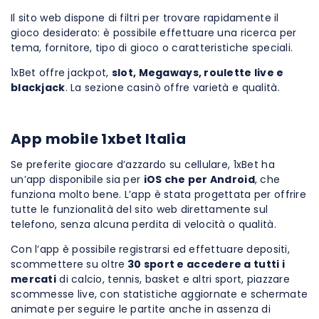
Il sito web dispone di filtri per trovare rapidamente il
gioco desiderato: è possibile effettuare una ricerca per
tema, fornitore, tipo di gioco o caratteristiche speciali.
1xBet offre jackpot,
slot, Megaways, roulette live e
blackjack
. La sezione casinò offre varietà e qualità.
App mobile 1xbet Italia
Se preferite giocare d’azzardo su cellulare, 1xBet ha
un’app disponibile sia per
iOS che per Android
, che
funziona molto bene. L’app è stata progettata per offrire
tutte le funzionalità del sito web direttamente sul
telefono, senza alcuna perdita di velocità o qualità.
Con l’app è possibile registrarsi ed effettuare depositi,
scommettere su oltre
30 sport e accedere a tutti i
mercati
di calcio, tennis, basket e altri sport, piazzare
scommesse live, con statistiche aggiornate e schermate
animate per seguire le partite anche in assenza di