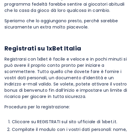
programma fedeltà farebbe sentire ai giocatori abituali
che la casa da gioco dà loro qualcosa in cambio.
Speriamo che lo aggiungano presto, perché sarebbe
sicuramente un extra molto piacevole.
Registrati su 1xBet Italia
Registrarsi con 1xBet è facile e veloce e in pochi minuti si
può avere il proprio conto pronto per iniziare a
scommettere. Tutto quello che dovete fare è fornire i
vostri dati personali, un documento d’identità e un
indirizzo e-mail valido. Se volete, potete attivare il vostro
bonus di benvenuto fin dall’inizio e impostare un limite di
ricarica per giocare in tutta sicurezza.
Procedura per la registrazione:
Cliccare su REGISTRATI sul sito ufficiale di 1xbet.it.
Compilate il modulo con i vostri dati personali: nome,