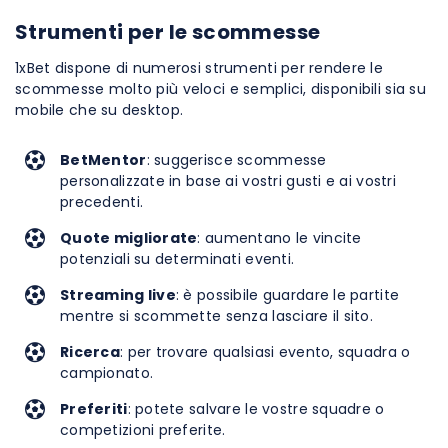
Strumenti per le scommesse
1xBet dispone di numerosi strumenti per rendere le
scommesse molto più veloci e semplici, disponibili sia su
mobile che su desktop.
BetMentor
: suggerisce scommesse
personalizzate in base ai vostri gusti e ai vostri
precedenti.
Quote migliorate
: aumentano le vincite
potenziali su determinati eventi.
Streaming live
: è possibile guardare le partite
mentre si scommette senza lasciare il sito.
Ricerca
: per trovare qualsiasi evento, squadra o
campionato.
Preferiti
: potete salvare le vostre squadre o
competizioni preferite.