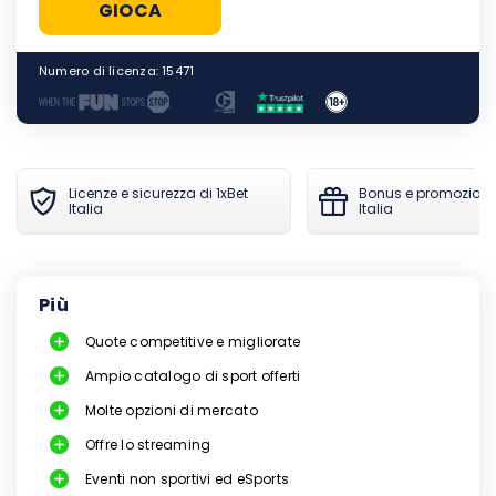
GIOCA
Numero di licenza: 15471
Licenze e sicurezza di 1xBet
Bonus e promozioni 
Italia
Italia
Più
Quote competitive e migliorate
Ampio catalogo di sport offerti
Molte opzioni di mercato
Offre lo streaming
Eventi non sportivi ed eSports