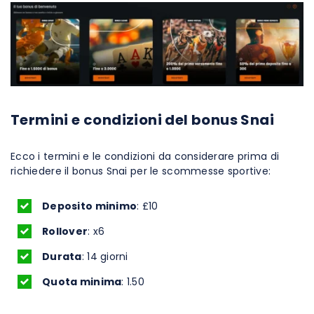
Termini e condizioni del bonus Snai
Ecco i termini e le condizioni da considerare prima di
richiedere il bonus Snai per le scommesse sportive:
Deposito minimo
: £10
Rollover
: x6
Durata
: 14 giorni
Quota minima
: 1.50