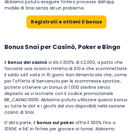
Abbiamo potuto eseguire l'intero processo dall'app
mobile di Snai senza alcun problema.
Registrati e ottieni il bonus
Bonus Snai per Casinò, Poker e Bingo
Il
bonus del casinò
vi dà il 200% di £2.000, a patto che
facciate una ricarica minima di £10 e che scommettiate
il saldo x40 volte in 10 giorni. Non dimenticate che, come
per l'offerta di benvenuto per le scommesse sportive,
potrete ottenere un bonus di 1.000 sterline senza
deposito se vi iscrivete con il codice promozionale
BB_CASINO3000. Abbiamo potuto utilizzare questo bonus
su tutte le slot e i giochi dal vivo disponibili nella sezione
casinò di Snai.
D'altra parte, il
bonus sul poker
offre il 300% fino a
1050€ e 5€ in fiches per giocare ai tornei. Abbiamo