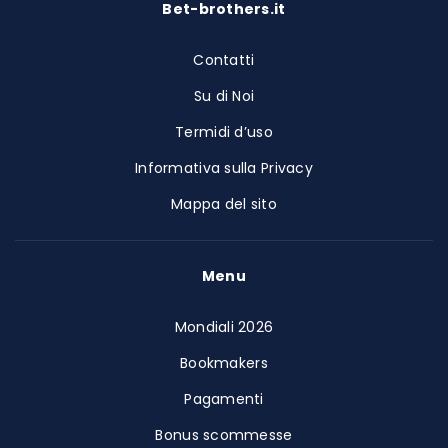
Bet-brothers.it
Contatti
Su di Noi
Termidi d’uso
Informativa sulla Privacy
Mappa del sito
Menu
Mondiali 2026
Bookmakers
Pagamenti
Bonus scommesse