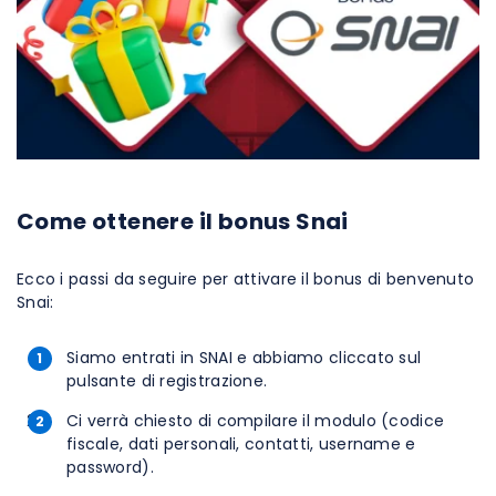
Come ottenere il bonus Snai
Ecco i passi da seguire per attivare il bonus di benvenuto
Snai:
Siamo entrati in SNAI e abbiamo cliccato sul
pulsante di registrazione.
Ci verrà chiesto di compilare il modulo (codice
fiscale, dati personali, contatti, username e
password).