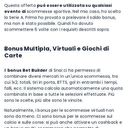
Questa offerta
può essere utilizzata su qualsiasi
evento di
scommesse sportive
.
Nel mio caso, ho scelto
la Serie A. Prima ho provato a prelevare il saldo bonus,
ma non è stato possibile. Quindi ho dovuto
scommettere 6 volte con i requisiti descritti sopra.
Bonus Multipla, Virtuali e Giochi di
Carte
Il
bonus Bet Builder
di Snai ci ha permesso di
combinare diversi mercati in un'unica scommessa, tra
cui 1x2, totali, tiri in porta, BTTS, gol in entrambi i tempi,
falli, ecc. Il sistema calcola automaticamente una quota
combinata in base a tutte le selezioni effettuate. Più
sono le scelte, più alte sono le vincite.
Naturalmente, i bonus per le scommesse virtuali non
sono da meno. Ci sono bonus per le scommesse sul
calcio e sulle corse: si può anche attivare un cashback e