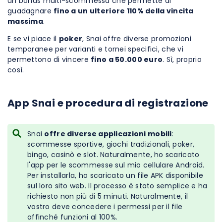
un bonus multi-scommessa che permette di
guadagnare
fino a un ulteriore 110% della vincita
massima
.
E se vi piace il
poker
, Snai offre diverse promozioni
temporanee per varianti e tornei specifici, che vi
permettono di vincere
fino a 50.000 euro
. Sì, proprio
così.
App Snai e procedura di registrazione
Snai
offre diverse applicazioni mobili
:
scommesse sportive, giochi tradizionali, poker,
bingo, casinò e slot. Naturalmente, ho scaricato
l'app per le scommesse sul mio cellulare Android.
Per installarla, ho scaricato un file APK disponibile
sul loro sito web. Il processo è stato semplice e ha
richiesto non più di 5 minuti. Naturalmente, il
vostro deve concedere i permessi per il file
affinché funzioni al 100%.