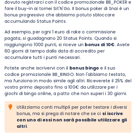
dovuto registrarci con il codice promozionale BB_POKER e
fare il buy-in ai tornei Sit'N'Go. Il bonus poker di Snai è un
bonus progressivo che abbiamo potuto sbloccare
accumulando Status Points.
Ad esempio, per ogni 1 euro di rake o commissione
pagata, si guadagnano 20 Status Points. Quando si
raggiungono 1000 punti, si riceve un
bonus di 10€
. Avete
60 giorni di tempo dalla data di accredito per
accumulare tutti i punti necessari.
Potete anche iscrivervi con il
bonus bingo
e il suo
codice promozionale BB_BINGO. Non l'abbiamo testato,
ma funziona in modo simile agli altri. Riceverete il 25% del
vostro primo deposito fino a 100€ da utilizzare per i
giochi di bingo online, a patto che non superi i 30 giorni.
Utilizziamo conti multipli per poter testare i diversi
bonus, ma si prega di notare che se ci
si iscrive
con uno di essi non sarà possibile utilizzare gli
altri
.