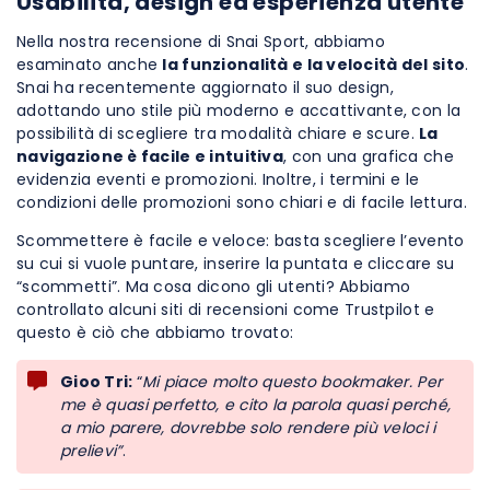
Usabilità, design ed esperienza utente
Nella nostra recensione di Snai Sport, abbiamo
esaminato anche
la funzionalità e la velocità del sito
.
Snai ha recentemente aggiornato il suo design,
adottando uno stile più moderno e accattivante, con la
possibilità di scegliere tra modalità chiare e scure.
La
navigazione è facile e intuitiva
, con una grafica che
evidenzia eventi e promozioni. Inoltre, i termini e le
condizioni delle promozioni sono chiari e di facile lettura.
Scommettere è facile e veloce: basta scegliere l’evento
su cui si vuole puntare, inserire la puntata e cliccare su
“scommetti”. Ma cosa dicono gli utenti? Abbiamo
controllato alcuni siti di recensioni come Trustpilot e
questo è ciò che abbiamo trovato:
Gioo Tri:
“
Mi piace molto questo bookmaker. Per
me è quasi perfetto, e cito la parola quasi perché,
a mio parere, dovrebbe solo rendere più veloci i
prelievi”
.