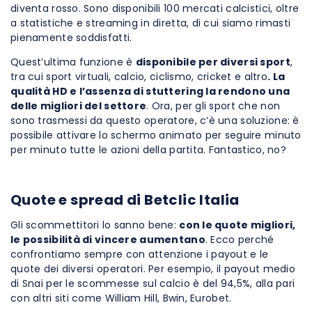
diventa rosso. Sono disponibili 100 mercati calcistici, oltre
a statistiche e streaming in diretta, di cui siamo rimasti
pienamente soddisfatti.
Quest’ultima funzione è
disponibile per diversi sport
,
tra cui sport virtuali, calcio, ciclismo, cricket e altro
. La
qualità HD e l’assenza di stuttering la rendono una
delle migliori del settore
. Ora, per gli sport che non
sono trasmessi da questo operatore, c’è una soluzione: è
possibile attivare lo schermo animato per seguire minuto
per minuto tutte le azioni della partita. Fantastico, no?
Quote e spread di Betclic Italia
Gli scommettitori lo sanno bene:
con le quote migliori,
le possibilità di vincere aumentano
. Ecco perché
confrontiamo sempre con attenzione i payout e le
quote dei diversi operatori. Per esempio, il payout medio
di Snai per le scommesse sul calcio è del 94,5%, alla pari
con altri siti come William Hill, Bwin, Eurobet.