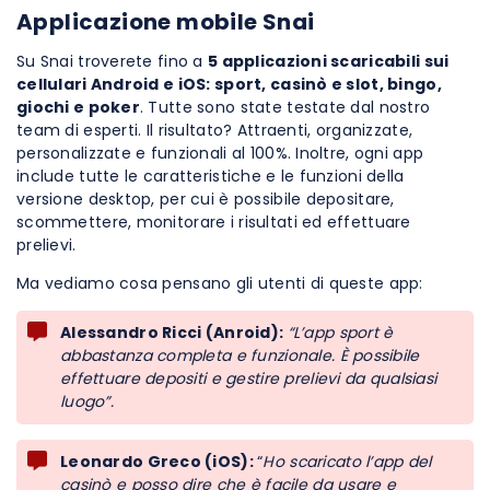
Applicazione mobile Snai
Su Snai troverete fino a
5 applicazioni scaricabili sui
cellulari Android e iOS: sport, casinò e slot, bingo,
giochi e poker
. Tutte sono state testate dal nostro
team di esperti. Il risultato? Attraenti, organizzate,
personalizzate e funzionali al 100%. Inoltre, ogni app
include tutte le caratteristiche e le funzioni della
versione desktop, per cui è possibile depositare,
scommettere, monitorare i risultati ed effettuare
prelievi.
Ma vediamo cosa pensano gli utenti di queste app:
Alessandro Ricci (Anroid):
“L’app sport è
abbastanza completa e funzionale. È possibile
effettuare depositi e gestire prelievi da qualsiasi
luogo”.
Leonardo Greco (iOS):
“
Ho scaricato l’app del
casinò e posso dire che è facile da usare e