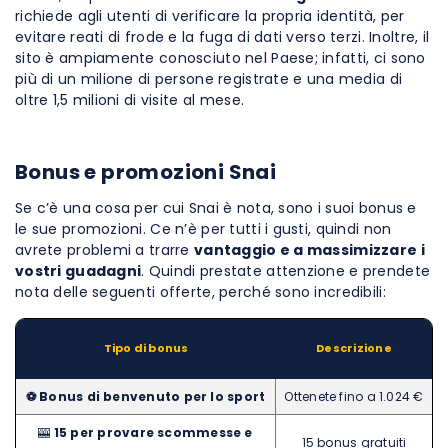
richiede agli utenti di verificare la propria identità, per
evitare reati di frode e la fuga di dati verso terzi. Inoltre, il
sito è ampiamente conosciuto nel Paese; infatti, ci sono
più di un milione di persone registrate e una media di
oltre 1,5 milioni di visite al mese.
Bonus e promozioni Snai
Se c’è una cosa per cui Snai è nota, sono i suoi bonus e
le sue promozioni. Ce n’è per tutti i gusti, quindi non
avrete problemi a trarre
vantaggio e a massimizzare i
vostri guadagni
. Quindi prestate attenzione e prendete
nota delle seguenti offerte, perché sono incredibili:
Tipo di bonus
Descrizione
⚽ Bonus di benvenuto per lo sport
Ottenete fino a 1.024 €
🎰
15 per provare scommesse e
15 bonus gratuiti