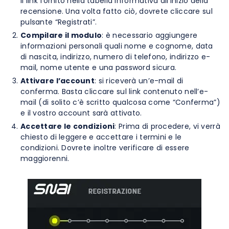
il link fornito nella tabella informativa all’inizio della
recensione. Una volta fatto ciò, dovrete cliccare sul
pulsante “Registrati”.
Compilare il modulo
: è necessario aggiungere
informazioni personali quali nome e cognome, data
di nascita, indirizzo, numero di telefono, indirizzo e-
mail, nome utente e una password sicura.
Attivare l’account
: si riceverà un’e-mail di
conferma. Basta cliccare sul link contenuto nell’e-
mail (di solito c’è scritto qualcosa come “Conferma”)
e il vostro account sarà attivato.
Accettare le condizioni
: Prima di procedere, vi verrà
chiesto di leggere e accettare i termini e le
condizioni. Dovrete inoltre verificare di essere
maggiorenni.