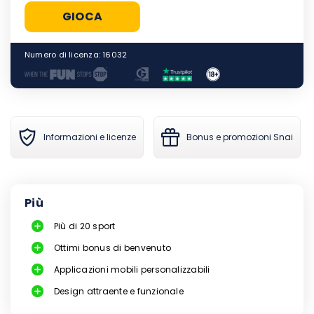
GIOCA
Numero di licenza: 16032
Informazioni e licenze
Bonus e promozioni Snai
Più
Più di 20 sport
Ottimi bonus di benvenuto
Applicazioni mobili personalizzabili
Design attraente e funzionale