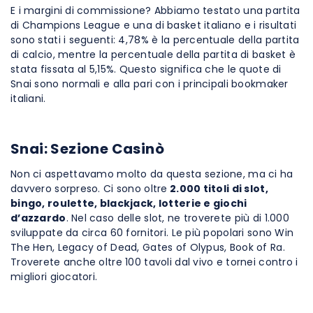
E i margini di commissione? Abbiamo testato una partita
di Champions League e una di basket italiano e i risultati
sono stati i seguenti: 4,78% è la percentuale della partita
di calcio, mentre la percentuale della partita di basket è
stata fissata al 5,15%. Questo significa che le quote di
Snai sono normali e alla pari con i principali bookmaker
italiani.
Snai: Sezione Casinò
Non ci aspettavamo molto da questa sezione, ma ci ha
davvero sorpreso. Ci sono oltre
2.000 titoli di slot,
bingo, roulette, blackjack, lotterie e giochi
d’azzardo
. Nel caso delle slot, ne troverete più di 1.000
sviluppate da circa 60 fornitori. Le più popolari sono Win
The Hen, Legacy of Dead, Gates of Olypus, Book of Ra.
Troverete anche oltre 100 tavoli dal vivo e tornei contro i
migliori giocatori.