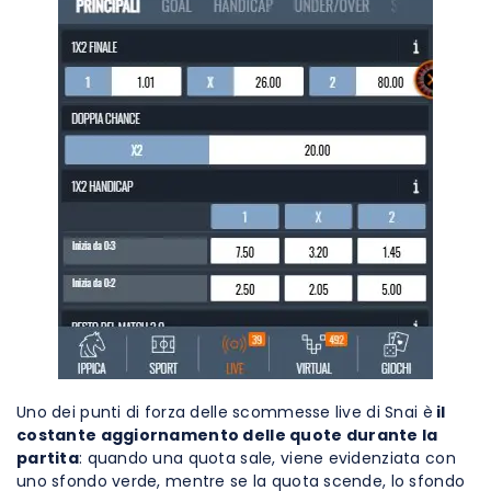
Uno dei punti di forza delle scommesse live di Snai è
il
costante aggiornamento delle quote durante la
partita
: quando una quota sale, viene evidenziata con
uno sfondo verde, mentre se la quota scende, lo sfondo