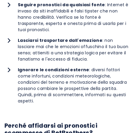
Seguire pronostici da qualsiasi fonte
: Internet è
invaso da siti inaffidabili e falsi tipster che non
hanno credibilità. Verifica se la fonte è
trasparente, esperta e onesta prima di usarla per i
tuoi pronostici.
Lasciarsi trasportare dall'emozione
: non
lasciare mai che le emozioni offuschino il tuo buon
senso; attieniti a una strategia logica per evitare il
fanatismo e l'eccesso di fiducia.
Ignorare le condizioni esterne
: diversi fattori
come infortuni, condizioni meteorologiche,
condizioni del terreno e motivazione della squadra
possono cambiare le prospettive della partita.
Quindi, prima di scommettere, informati su questi
aspetti.
Perché affidarsi ai pronostici
scommesse di BetBrothers?