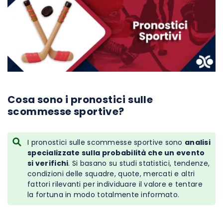
Cosa sono i pronostici sulle
scommesse sportive?
I pronostici sulle scommesse sportive sono
analisi
specializzate sulla probabilità che un evento
si verifichi
. Si basano su studi statistici, tendenze,
condizioni delle squadre, quote, mercati e altri
fattori rilevanti per individuare il valore e tentare
la fortuna in modo totalmente informato.