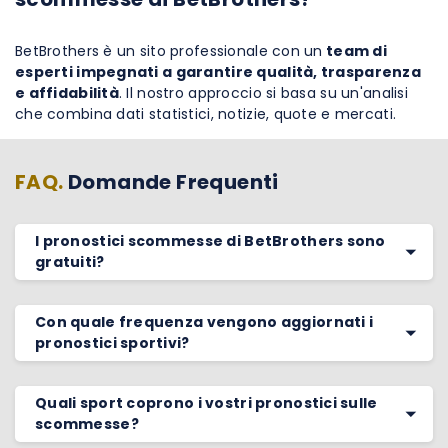
BetBrothers è un sito professionale con un
team di
esperti impegnati a garantire qualità, trasparenza
e affidabilità
. Il nostro approccio si basa su un'analisi
che combina dati statistici, notizie, quote e mercati.
FAQ.
Domande Frequenti
I pronostici scommesse di BetBrothers sono
gratuiti?
Con quale frequenza vengono aggiornati i
pronostici sportivi?
Quali sport coprono i vostri pronostici sulle
scommesse?