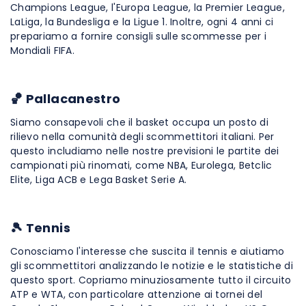
Champions League, l'Europa League, la Premier League,
LaLiga, la Bundesliga e la Ligue 1. Inoltre, ogni 4 anni ci
prepariamo a fornire consigli sulle scommesse per i
Mondiali FIFA.
🏀 Pallacanestro
Siamo consapevoli che il basket occupa un posto di
rilievo nella comunità degli scommettitori italiani. Per
questo includiamo nelle nostre previsioni le partite dei
campionati più rinomati, come NBA, Eurolega, Betclic
Elite, Liga ACB e Lega Basket Serie A.
🎾 Tennis
Conosciamo l'interesse che suscita il tennis e aiutiamo
gli scommettitori analizzando le notizie e le statistiche di
questo sport. Copriamo minuziosamente tutto il circuito
ATP e WTA, con particolare attenzione ai tornei del