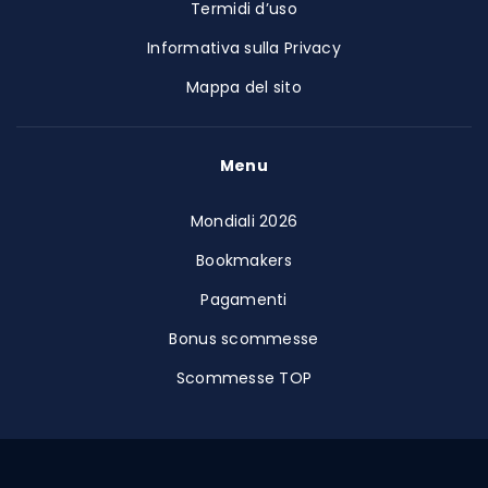
Termidi d’uso
Informativa sulla Privacy
Mappa del sito
Menu
Mondiali 2026
Bookmakers
Pagamenti
Bonus scommesse
Scommesse TOP