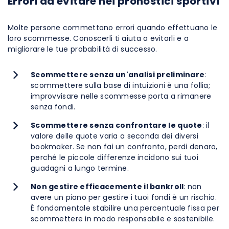
Errori da evitare nei pronostici sportivi
Molte persone commettono errori quando effettuano le
loro scommesse. Conoscerli ti aiuta a evitarli e a
migliorare le tue probabilità di successo.
Scommettere senza un'analisi preliminare
:
scommettere sulla base di intuizioni è una follia;
improvvisare nelle scommesse porta a rimanere
senza fondi.
Scommettere senza confrontare le quote
: il
valore delle quote varia a seconda dei diversi
bookmaker. Se non fai un confronto, perdi denaro,
perché le piccole differenze incidono sui tuoi
guadagni a lungo termine.
Non gestire efficacemente il bankroll
: non
avere un piano per gestire i tuoi fondi è un rischio.
È fondamentale stabilire una percentuale fissa per
scommettere in modo responsabile e sostenibile.