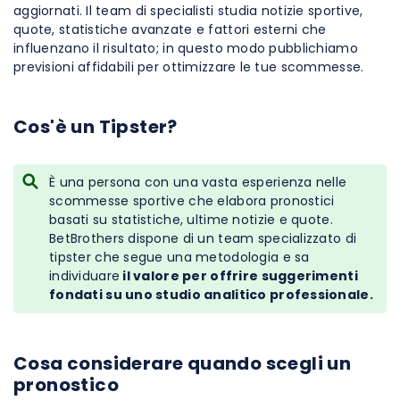
aggiornati. Il team di specialisti studia notizie sportive,
quote, statistiche avanzate e fattori esterni che
influenzano il risultato; in questo modo pubblichiamo
previsioni affidabili per ottimizzare le tue scommesse.
Cos'è un Tipster?
È una persona con una vasta esperienza nelle
scommesse sportive che elabora pronostici
basati su statistiche, ultime notizie e quote.
BetBrothers dispone di un team specializzato di
tipster che segue una metodologia e sa
individuare
il valore per offrire suggerimenti
fondati su uno studio analitico professionale.
Cosa considerare quando scegli un
pronostico