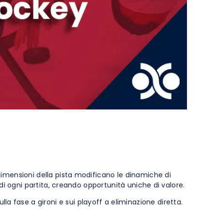
e dimensioni della pista modificano le dinamiche di
 di ogni partita, creando opportunità uniche di valore.
lla fase a gironi e sui playoff a eliminazione diretta.