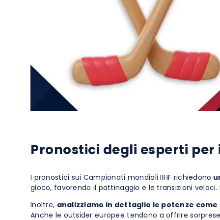
Pronostici degli esperti pe
I pronostici sui Campionati mondiali IIHF richiedono
un
gioco, favorendo il pattinaggio e le transizioni veloc
Inoltre,
analizziamo in dettaglio le potenze come 
Anche le outsider europee tendono a offrire sorprese 