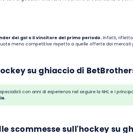
nder dei gol o il vincitore del primo periodo.
Infatti, riflet
 quote meno competitive rispetto a quelle offerte dai mercati 
 hockey su ghiaccio di BetBrother
ialisti con anni di esperienza nel seguire la NHL e i principali
io
.
le scommesse sull'hockey su gh