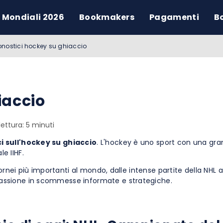
Mondiali 2026
Bookmakers
Pagamenti
B
onostici hockey su ghiaccio
iaccio
ettura: 5 minuti
i sull'hockey su ghiaccio
. L'hockey è uno sport con una gran
e IIHF.
ornei più importanti al mondo, dalle intense partite della NHL all
assione in scommesse informate e strategiche.