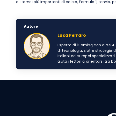
e i tornei più importanti di calcio, Formula 1, tennis,
Autore
Luca Ferraro
Esperto di iGaming con oltre 4 
di tecnologia, slot e strategie 
italiani ed europei specializzati
aiuta i lettori a orientarsi tra 