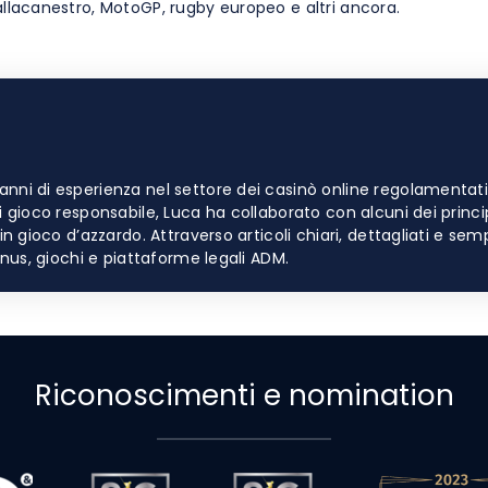
 pallacanestro, MotoGP, rugby europeo e altri ancora.
anni di esperienza nel settore dei casinò online regolamentat
di gioco responsabile, Luca ha collaborato con alcuni dei princip
 in gioco d’azzardo. Attraverso articoli chiari, dettagliati e sem
bonus, giochi e piattaforme legali ADM.
Riconoscimenti e nomination