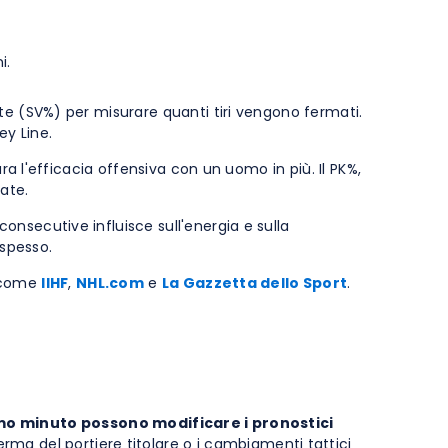
i.
te (SV%) per misurare quanti tiri vengono fermati.
ey Line.
ra l'efficacia offensiva con un uomo in più. Il PK%,
iate.
onsecutive influisce sull'energia e sulla
 spesso.
, come
IIHF
,
NHL.com
e
La Gazzetta dello Sport
.
imo minuto possono modificare i pronostici
nferma del portiere titolare o i cambiamenti tattici