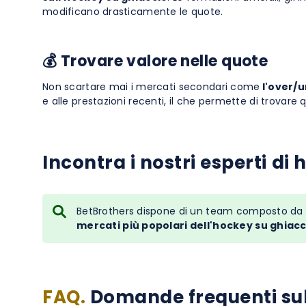
modificano drasticamente le quote.
💰 Trovare valore nelle quote
Non scartare mai i mercati secondari come
l'over/u
e alle prestazioni recenti, il che permette di trovare
Incontra i nostri esperti di
BetBrothers dispone di un team composto da spec
mercati più popolari dell'hockey su ghiacc
FAQ.
Domande frequenti sul