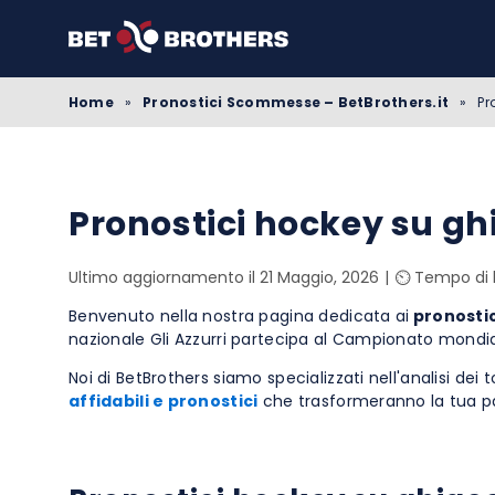
Home
»
Pronostici Scommesse – BetBrothers.it
»
Pr
Pronostici hockey su gh
Ultimo aggiornamento il 21 Maggio, 2026
⏲️ Tempo di l
Benvenuto nella nostra pagina dedicata ai
pronostic
nazionale Gli Azzurri partecipa al Campionato mondial
Noi di BetBrothers siamo specializzati nell'analisi dei t
affidabili e pronostici
che trasformeranno la tua p