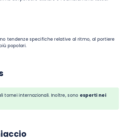
tono tendenze specifiche relative al ritmo, al portiere
più popolari.
s
 tornei internazionali. Inoltre, sono
esperti nei
iaccio