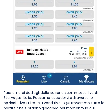
Passiamo ai dettagli della sezione scommesse live di
StarVegas Italia. Possiamo accedervi attraverso le
opzioni “Live Suite” e “Eventi Live”. Qui troveremo tutte le
partite che si stanno giocando nel momento in cui