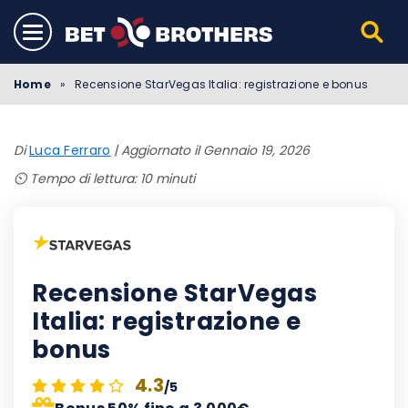
Home
»
Recensione StarVegas Italia: registrazione e bonus
Di
Luca Ferraro
|
Aggiornato il Gennaio 19, 2026
⏲️ Tempo di lettura: 10 minuti
Recensione StarVegas
Italia: registrazione e
bonus
4.3
/5