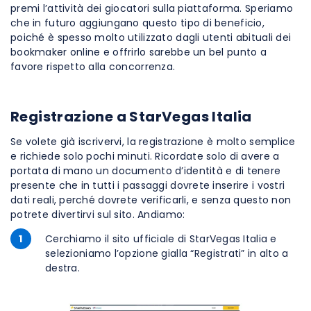
premi l’attività dei giocatori sulla piattaforma. Speriamo
che in futuro aggiungano questo tipo di beneficio,
poiché è spesso molto utilizzato dagli utenti abituali dei
bookmaker online e offrirlo sarebbe un bel punto a
favore rispetto alla concorrenza.
Registrazione a StarVegas Italia
Se volete già iscrivervi, la registrazione è molto semplice
e richiede solo pochi minuti. Ricordate solo di avere a
portata di mano un documento d’identità e di tenere
presente che in tutti i passaggi dovrete inserire i vostri
dati reali, perché dovrete verificarli, e senza questo non
potrete divertirvi sul sito. Andiamo:
1
Cerchiamo il sito ufficiale di StarVegas Italia e
selezioniamo l’opzione gialla “Registrati” in alto a
destra.