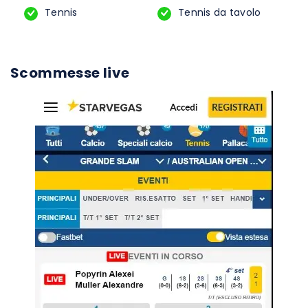
Tennis
Tennis da tavolo
Scommesse live