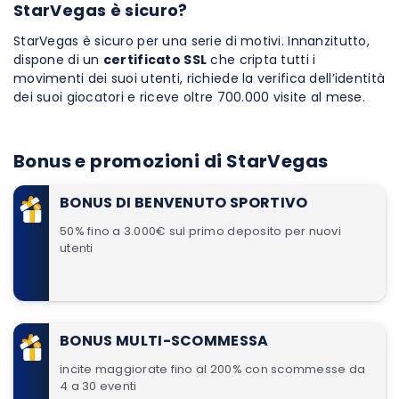
StarVegas è sicuro?
StarVegas è sicuro per una serie di motivi. Innanzitutto,
dispone di un
certificato SSL
che cripta tutti i
movimenti dei suoi utenti, richiede la verifica dell’identità
dei suoi giocatori e riceve oltre 700.000 visite al mese.
Bonus e promozioni di StarVegas
BONUS DI BENVENUTO SPORTIVO
50% fino a 3.000€ sul primo deposito per nuovi
utenti
BONUS MULTI-SCOMMESSA
incite maggiorate fino al 200% con scommesse da
4 a 30 eventi