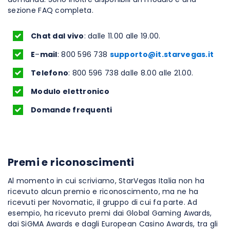
sezione FAQ completa.
Chat dal vivo
: dalle 11.00 alle 19.00.
E
–
mail
: 800 596 738
supporto@it.starvegas.it
Telefono
: 800 596 738 dalle 8.00 alle 21.00.
Modulo elettronico
Domande frequenti
Premi e riconoscimenti
Al momento in cui scriviamo, StarVegas Italia non ha
ricevuto alcun premio e riconoscimento, ma ne ha
ricevuti per Novomatic, il gruppo di cui fa parte. Ad
esempio, ha ricevuto premi dai Global Gaming Awards,
dai SiGMA Awards e dagli European Casino Awards, tra gli