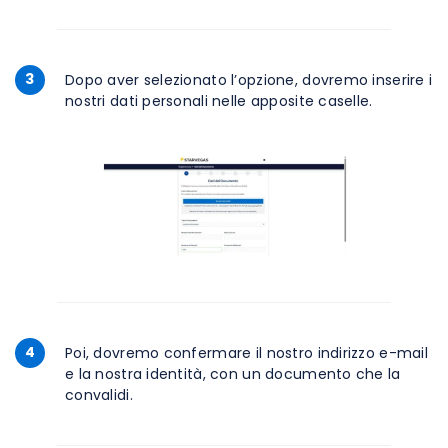
3
Dopo aver selezionato l’opzione, dovremo inserire i
nostri dati personali nelle apposite caselle.
4
Poi, dovremo confermare il nostro indirizzo e-mail
e la nostra identità, con un documento che la
convalidi.