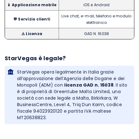
📱 Applicazione mobile
iOS e Android
Live chat, e-mail, telefono e modulo
💬 Servizio clienti
elettronico
⚠️
Licenza
GAD N. 16038
StarVegas è legale?
StarVegas opera legalmente in Italia grazie
all’approvazione dell’Agenzia delle Dogane e dei
Monopoli (ADM) con
licenza GAD n. 16038
. Il sito
è di proprietà di Greentube Malta Limited, una
società con sede legale a Malta, Birkirkara, W
BusinessCentre, Level 4, Triq Dun Karm, codice
fiscale 94023920120 e partita IVA maltese
MT20638823.