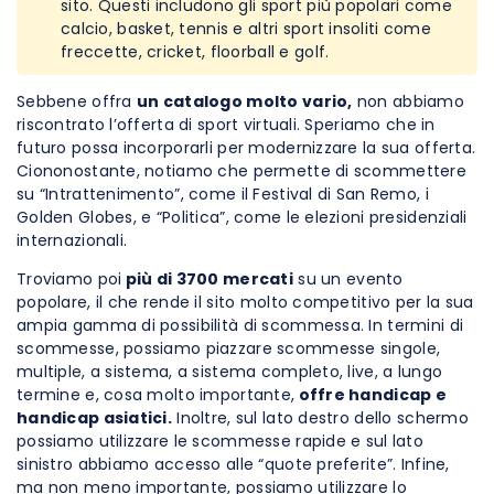
sito. Questi includono gli sport più popolari come
calcio, basket, tennis e altri sport insoliti come
freccette, cricket, floorball e golf.
Sebbene offra
un catalogo molto vario,
non abbiamo
riscontrato l’offerta di sport virtuali. Speriamo che in
futuro possa incorporarli per modernizzare la sua offerta.
Ciononostante, notiamo che permette di scommettere
su “Intrattenimento”, come il Festival di San Remo, i
Golden Globes, e “Politica”, come le elezioni presidenziali
internazionali.
Troviamo poi
più di 3700 mercati
su un evento
popolare, il che rende il sito molto competitivo per la sua
ampia gamma di possibilità di scommessa. In termini di
scommesse, possiamo piazzare scommesse singole,
multiple, a sistema, a sistema completo, live, a lungo
termine e, cosa molto importante,
offre handicap e
handicap asiatici.
Inoltre, sul lato destro dello schermo
possiamo utilizzare le scommesse rapide e sul lato
sinistro abbiamo accesso alle “quote preferite”. Infine,
ma non meno importante, possiamo utilizzare lo