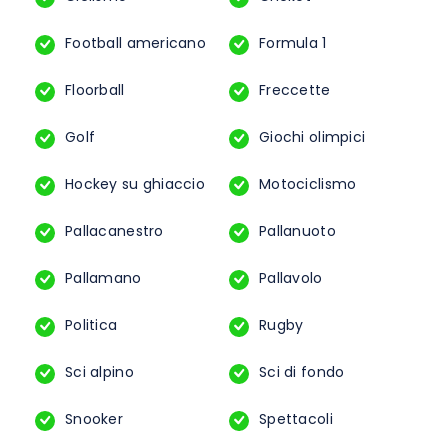
Football americano
Formula 1
Floorball
Freccette
Golf
Giochi olimpici
Hockey su ghiaccio
Motociclismo
Pallacanestro
Pallanuoto
Pallamano
Pallavolo
Politica
Rugby
Sci alpino
Sci di fondo
Snooker
Spettacoli