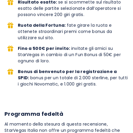
Risultato esatto:
se si scommette sul risultato
esatto delle partite selezionate dall’operatore si
possono vincere 200 giri gratis.
Ruota della Fortuna:
fate girare la ruota e
ottenete straordinari premi come bonus da
utilizzare sul sito.
Fino a 500€ per invito:
invitate gli amici su
StarVegas in cambio di un Fun Bonus di 50€ per
ognuno di loro.
Bonus di benvenuto per la registrazione a
SPID:
bonus per un totale di 2.000 sterline, per tutti
i giochi Novomatic, e 1.000 giri gratis.
Programma fedeltà
Al momento della stesura di questa recensione,
StarVegas Italia non offre un programma fedeltà che