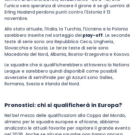
l'unica vera speranza di vincere il girone è se gli uomini di
Erling Haaland perdono punti contro l'Estonia il 13
novembre.
Allo stato attuale, l'Italia, la Turchia, l'Ucraina e la Polonia
sarebbero inserite nel sorteggio dei
play-off
. Le seconde
teste di serie sono ora Repubblica Ceca, Ungheria,
Slovacchia e Scozia. Le terze teste di serie sono
Macedonia del Nord, Albania, Bosnia-Erzegovina e Kosovo.
Le squadre che si qualificherebbero attraverso la Nations
League e sarebbero quindi disponibili come possibili
avversarie di semifinale per gli Azzurri sono Galles,
Romania, Svezia e Irlanda del Nord.
Pronostici: chi si qualificherà in Europa?
Nel bel mezzo delle qualificazioni alla Coppa del Mondo,
almeno per le squadre europee e africane, abbiamo
analizzato le attuali favorite per ospitare il grande evento
nel 2026. Anche se alcune squadre non hanno ancora