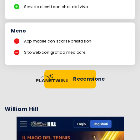
Servizio clienti con chat dal vivo.
Meno
App mobile con scarse prestazioni.
Sito web con grafica mediocre.
Recensione
William Hill