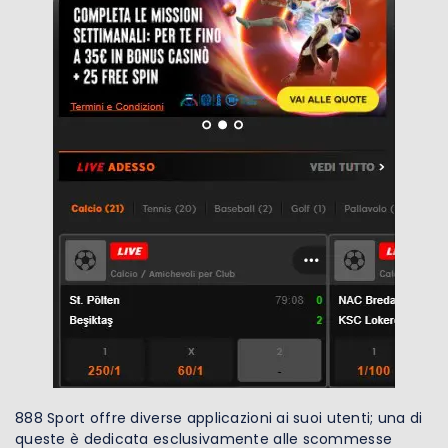
888 Sport offre diverse applicazioni ai suoi utenti; una di
queste è dedicata esclusivamente alle scommesse