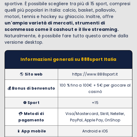
sportive. È possibile scegliere tra più di 15 sport, compresi
quelli più popolari in Italia: calcio, basket, pallavolo,
motori, tennis e hockey su ghiaccio. Inoltre, offre
un'ampia varietà di mercati, strumenti di
scommessa come il cashout e il live streaming.
Naturalmente, è possibile fare tutto questo anche dalla
versione desktop.
Informazioni generali su 888sport Italia
🌎
Sito web
https://www.888sport.it
100 % fino a 100€ + 5€ per giocare al
💰 Bonus di benvenuto
casinò
⚽️ Sport
+15
💳 Metodi di
Visa/Mastercard, Skrill, Neteller,
pagamento
PayPal, Apple Pay, OnShop
📱 App mobile
Android e iOS