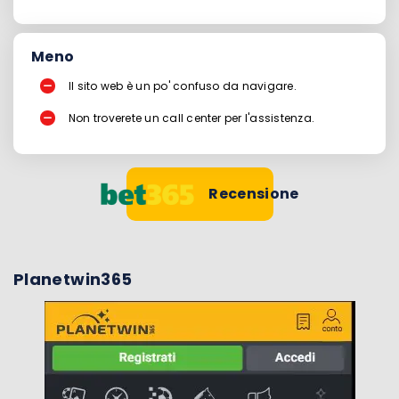
Meno
Il sito web è un po' confuso da navigare.
Non troverete un call center per l'assistenza.
Recensione
Planetwin365