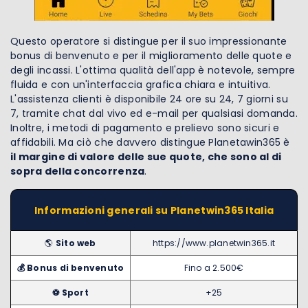
Questo operatore si distingue per il suo impressionante
bonus di benvenuto e per il miglioramento delle quote e
degli incassi. L'ottima qualità dell'app è notevole, sempre
fluida e con un'interfaccia grafica chiara e intuitiva.
L'assistenza clienti è disponibile 24 ore su 24, 7 giorni su
7, tramite chat dal vivo ed e-mail per qualsiasi domanda.
Inoltre, i metodi di pagamento e prelievo sono sicuri e
affidabili. Ma ciò che davvero distingue Planetawin365 è
il margine di valore delle sue quote, che sono al di
sopra della concorrenza
.
Informazioni generali su Planetwin365 Italia
🌎
Sito web
https://www.planetwin365.it
💰 Bonus di benvenuto
Fino a 2.500€
⚽️ Sport
+25