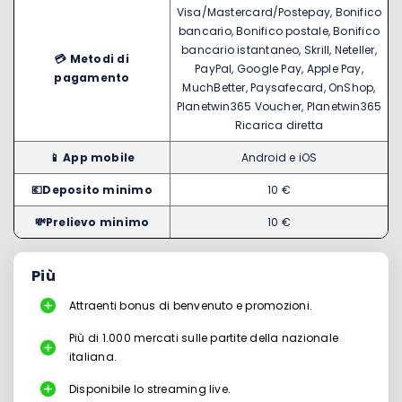
Visa/Mastercard/Postepay, Bonifico
bancario, Bonifico postale, Bonifico
bancario istantaneo, Skrill, Neteller,
💳 Metodi di
PayPal, Google Pay, Apple Pay,
pagamento
MuchBetter, Paysafecard, OnShop,
Planetwin365 Voucher, Planetwin365
Ricarica diretta
📱 App mobile
Android e iOS
💶
Deposito minimo
10 €
💸
Prelievo minimo
10 €
Più
Attraenti bonus di benvenuto e promozioni.
Più di 1.000 mercati sulle partite della nazionale
italiana.
Disponibile lo streaming live.